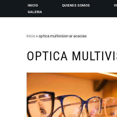
INICIO
QUIENES SOMOS
V
GALERIA
Saltar
al
contenido
Inicio
»
optica multivision ar acacias
OPTICA MULTIV