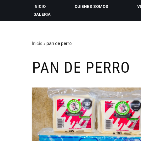
INICIO
QUIENES SOMOS
V
GALERIA
Saltar
al
contenido
Inicio
»
pan de perro
PAN DE PERRO