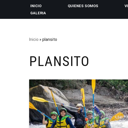
INICIO
QUIENES SOMOS
V
GALERIA
Saltar
al
contenido
Inicio
»
plansito
PLANSITO