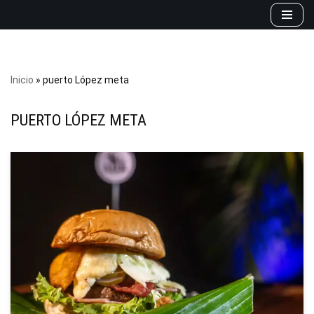
Saltar
al
contenido
Inicio
»
puerto López meta
PUERTO LÓPEZ META