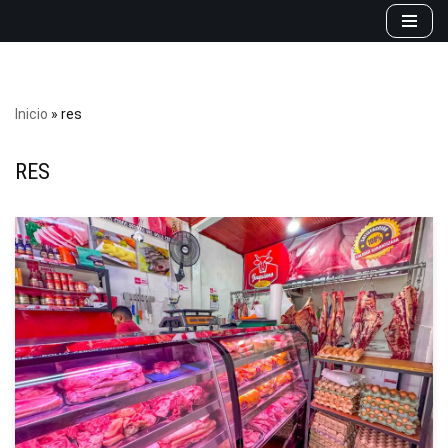
Saltar
al
contenido
Inicio
»
res
RES