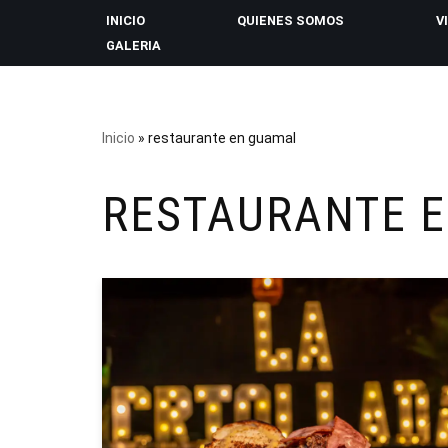
INICIO
QUIENES SOMOS
V
GALERIA
Saltar
al
contenido
Inicio
»
restaurante en guamal
RESTAURANTE 