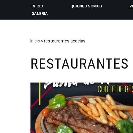
INICIO
QUIENES SOMOS
V
GALERIA
Saltar
al
contenido
Inicio
»
restaurantes acacias
RESTAURANTES