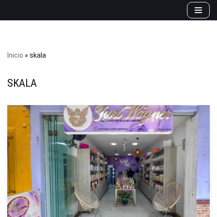
Saltar
al
contenido
Inicio
»
skala
SKALA