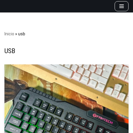
Saltar
al
contenido
Inicio
»
usb
USB