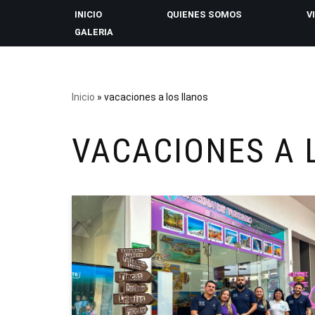
INICIO
QUIENES SOMOS
V
GALERIA
Saltar
al
contenido
Inicio
»
vacaciones a los llanos
VACACIONES A 