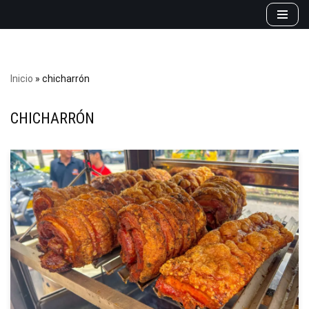
Saltar
al
contenido
Inicio
»
chicharrón
CHICHARRÓN