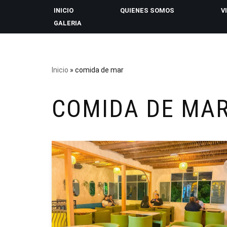
INICIO
QUIENES SOMOS
V
GALERIA
Saltar
al
contenido
Inicio
»
comida de mar
COMIDA DE MA