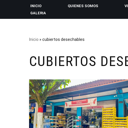
INICIO
QUIENES SOMOS
V
GALERIA
Saltar
al
contenido
Inicio
»
cubiertos desechables
CUBIERTOS DES