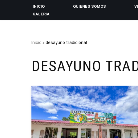
INICIO
QUIENES SOMOS
V
GALERIA
Saltar
al
contenido
Inicio
»
desayuno tradicional
DESAYUNO TRAD