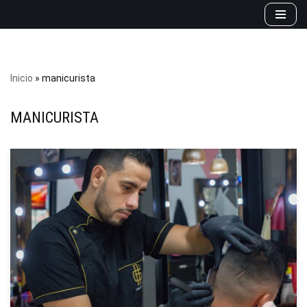
Saltar
al
contenido
Inicio
»
manicurista
MANICURISTA