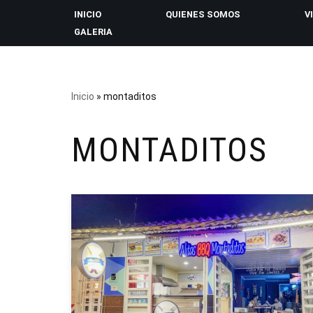
INICIO
QUIENES SOMOS
V
GALERIA
Saltar
al
contenido
Inicio
»
montaditos
MONTADITOS