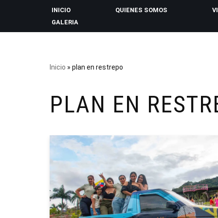
INICIO
QUIENES SOMOS
V
GALERIA
Saltar
al
contenido
Inicio
»
plan en restrepo
PLAN EN RESTR