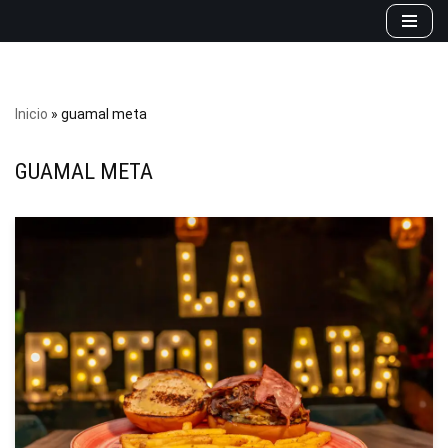
Saltar
al
contenido
Inicio
»
guamal meta
GUAMAL META